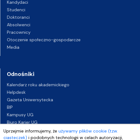
Kandydaci
Studenci
Doktoranci
Absolwenci
Pracownicy
Otoczenie społeczno-gospodarcze
Media
Odnośniki
Kalendarz roku akademickiego
Helpdesk
Gazeta Uniwersytecka
BIP
Kampusy UG
Biuro Karier UG
Oferty pracy
Uprzejmie informujemy, że
używamy plików cookie (tzw.
Deklaracja dostępności
ciasteczek)
i podobnych technologii w celach autoryzacji,