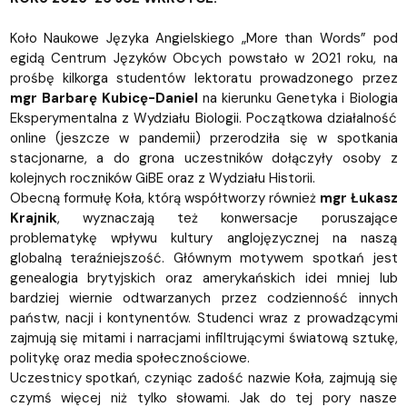
Koło Naukowe Języka Angielskiego „More than Words” pod
egidą Centrum Języków Obcych powstało w 2021 roku, na
prośbę kilkorga studentów lektoratu prowadzonego przez
mgr Barbarę Kubicę-Daniel
na kierunku Genetyka i Biologia
Eksperymentalna z Wydziału Biologii. Początkowa działalność
online (jeszcze w pandemii) przerodziła się w spotkania
stacjonarne, a do grona uczestników dołączyły osoby z
kolejnych roczników GiBE oraz z Wydziału Historii.
Obecną formułę Koła, którą współtworzy również
mgr Łukasz
Krajnik
, wyznaczają też konwersacje poruszające
problematykę wpływu kultury anglojęzycznej na naszą
globalną teraźniejszość. Głównym motywem spotkań jest
genealogia brytyjskich oraz amerykańskich idei mniej lub
bardziej wiernie odtwarzanych przez codzienność innych
państw, nacji i kontynentów. Studenci wraz z prowadzącymi
zajmują się mitami i narracjami infiltrującymi światową sztukę,
politykę oraz media społecznościowe.
Uczestnicy spotkań, czyniąc zadość nazwie Koła, zajmują się
czymś więcej niż tylko słowami. Jak do tej pory nasze