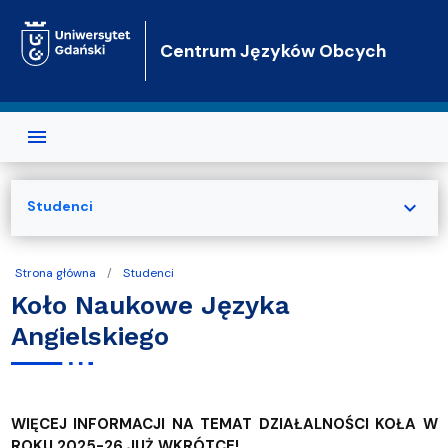
Przejdź do treści
Centrum Języków Obcych
expand_more
Studenci
Strona główna
Studenci
Koło Naukowe Języka
Angielskiego
WIĘCEJ INFORMACJI NA TEMAT DZIAŁALNOŚCI KOŁA W
ROKU 2025-26 JUŻ WKRÓTCE!