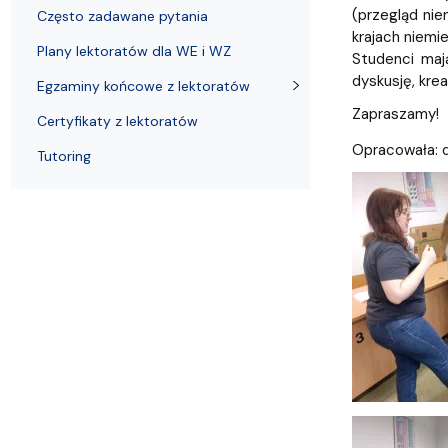
Praca w CJO
(przegląd nie
Często zadawane pytania
krajach niemi
Plany lektoratów dla WE i WZ
Studenci maj
dyskusję, kre
Egzaminy końcowe z lektoratów
Zapraszamy!
Certyfikaty z lektoratów
Opracowała: d
Tutoring