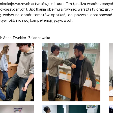
mieckojęzycznych artystów), kultura i film (analiza współczesnych
eckojęzycznych). Spotkania obejmują również warsztaty oraz gry j
ą wpływ na dobór tematów spotkań, co pozwala dostosować j
atywność i rozwój kompetencji językowych.
r Anna Trynkler-Zalaszewska