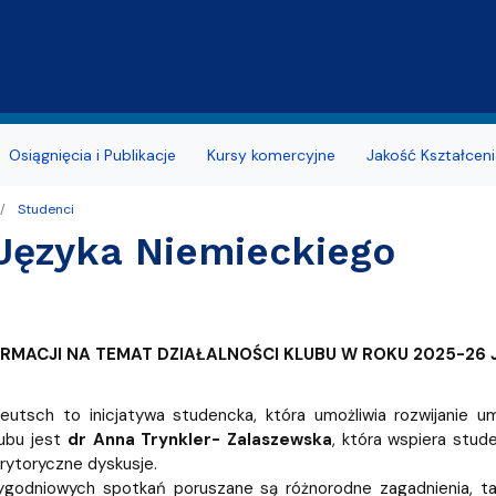
Przejdź do treści
Osiągnięcia i Publikacje
Kursy komercyjne
Jakość Kształceni
Studenci
ratów dla WE i WZ
Języka Niemieckiego
ńcowe z lektoratów
z lektoratów
ORMACJI NA TEMAT DZIAŁALNOŚCI KLUBU W ROKU 2025-26 
eutsch to inicjatywa studencka, która umożliwia rozwijanie um
ubu jest
dr Anna Trynkler- Zalaszewska
, która wspiera stu
rytoryczne dyskusje.
godniowych spotkań poruszane są różnorodne zagadnienia, taki